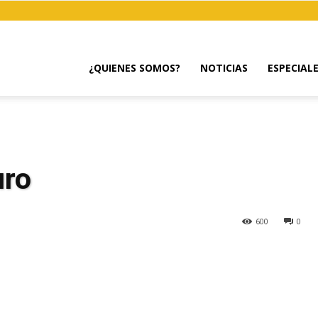
¿QUIENES SOMOS?
NOTICIAS
ESPECIAL
uro
600
0
egram
Email
Copy URL