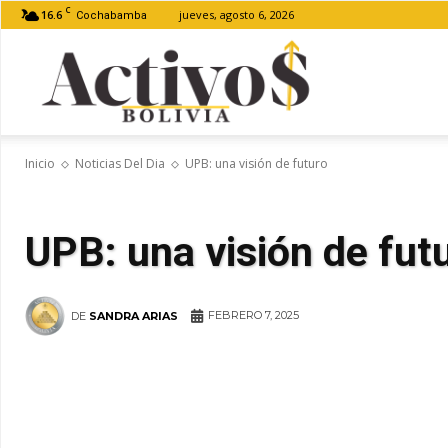
C
16.6
jueves, agosto 6, 2026
Cochabamba
Activos
Inicio
Noticias Del Dia
UPB: una visión de futuro
Bolivia
UPB: una visión de fut
FEBRERO 7, 2025
DE
SANDRA ARIAS
WhatsApp
Facebook
Tel