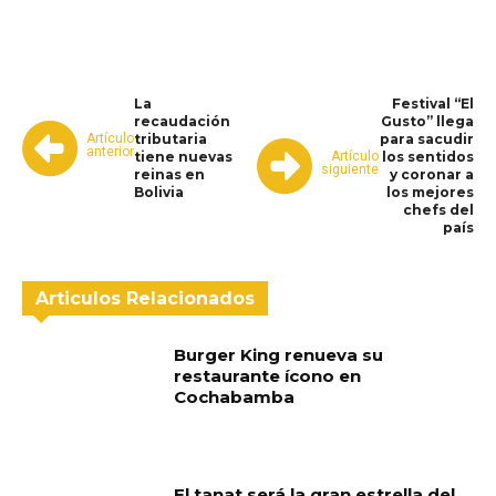
La
Festival “El
recaudación
Gusto” llega
Artículo
tributaria
para sacudir
anterior
Artículo
tiene nuevas
los sentidos
siguiente
reinas en
y coronar a
Bolivia
los mejores
chefs del
país
Articulos Relacionados
Burger King renueva su
restaurante ícono en
Cochabamba
El tanat será la gran estrella del