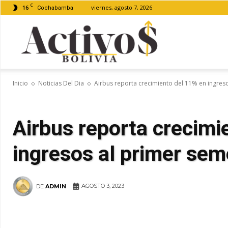
C
16
viernes, agosto 7, 2026
Cochabamba
Activos
Inicio
Noticias Del Dia
Airbus reporta crecimiento del 11% en ingres
Bolivia
Airbus reporta crecimi
ingresos al primer se
AGOSTO 3, 2023
DE
ADMIN
WhatsApp
Facebook
Tel