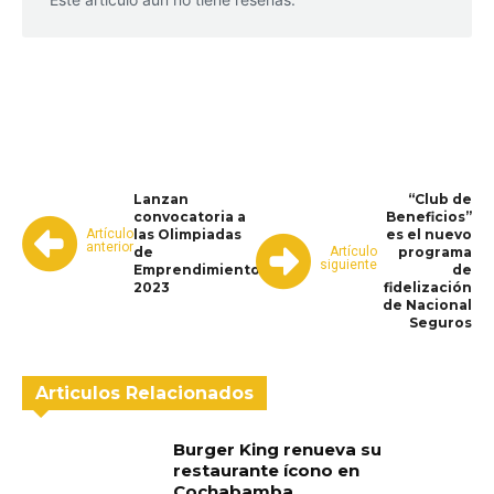
WhatsApp
Facebook
Telegram
Lanzan
“Club de
convocatoria a
Beneficios”
Artículo
las Olimpiadas
es el nuevo
anterior
Artículo
de
programa
siguiente
Emprendimiento
de
2023
fidelización
de Nacional
Seguros
Articulos Relacionados
Burger King renueva su
restaurante ícono en
Cochabamba