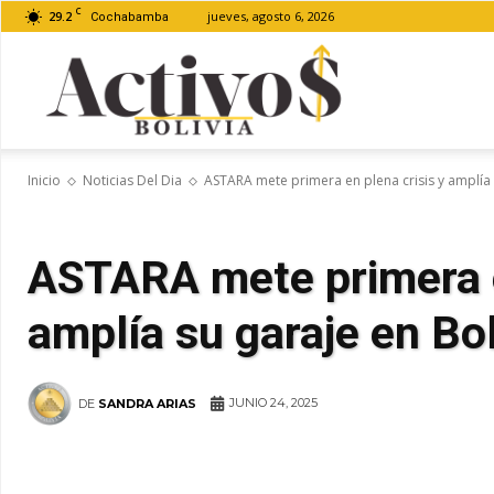
C
29.2
jueves, agosto 6, 2026
Cochabamba
Activos
Inicio
Noticias Del Dia
ASTARA mete primera en plena crisis y amplía 
Bolivia
ASTARA mete primera e
amplía su garaje en Bol
JUNIO 24, 2025
DE
SANDRA ARIAS
WhatsApp
Facebook
Tel