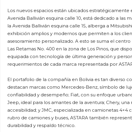
Los nuevos espacios están ubicados estratégicamente en
Avenida Ballivián esquina calle 10, está dedicado a las
la Avenida Ballivián esquina calle 15, alberga a Mitsub
exhibición amplios y modernos que permiten a los client
asesoramiento personalizado. A esto se suma el centro d
Las Retamas No. 400 en la zona de Los Pinos, que disp
equipada con tecnología de última generación y person
requerimientos de cada marca representada por ASTA
El portafolio de la compañía en Bolivia es tan diverso
destacan marcas como Mercedes-Benz, símbolo de lujo 
confiabilidad y desempeño; Fiat, con su enfoque urbano
Jeep, ideal para los amantes de la aventura; Chery, un
accesibilidad; y JMC, especializada en camionetas 4×4 
rubro de camiones y buses, ASTARA también represent
durabilidad y respaldo técnico.