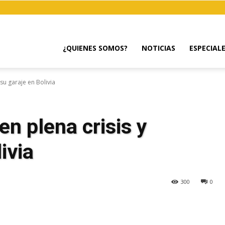
¿QUIENES SOMOS?
NOTICIAS
ESPECIAL
su garaje en Bolivia
n plena crisis y
ivia
300
0
egram
Email
Copy URL