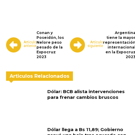
WhatsApp
Facebook
Telegram
Conan y
Argentin
Poseidón, los
tiene la mayo
Artículo
Artículo
Nelore peso
representació
anterior
siguiente
pesado de la
internaciona
Expocruz
en la Expocru
2023
202
Articulos Relacionados
Dólar: BCB alista intervenciones
para frenar cambios bruscos
Dólar llega a Bs 11,89; Gobierno