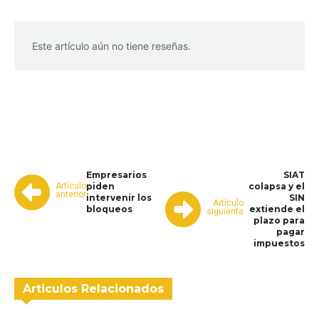
Este artículo aún no tiene reseñas.
WhatsApp
Facebook
Telegram
Empresarios
SIAT
Artículo
piden
colapsa y el
anterior
intervenir los
SIN
Artículo
bloqueos
extiende el
siguiente
plazo para
pagar
impuestos
Articulos Relacionados