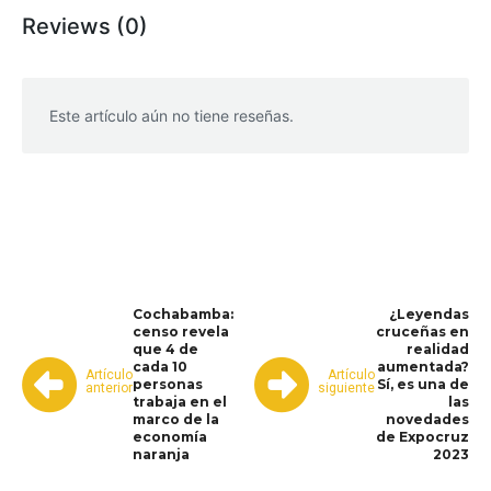
Reviews (0)
Este artículo aún no tiene reseñas.
WhatsApp
Facebook
Telegram
Cochabamba:
¿Leyendas
censo revela
cruceñas en
que 4 de
realidad
cada 10
aumentada?
Artículo
Artículo
personas
Sí, es una de
anterior
siguiente
trabaja en el
las
marco de la
novedades
economía
de Expocruz
naranja
2023