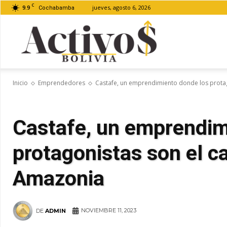
C
9.9
jueves, agosto 6, 2026
Cochabamba
Activos
Inicio
Emprendedores
Castafe, un emprendimiento donde los protagon
Bolivia
Castafe, un emprendim
protagonistas son el ca
Amazonia
NOVIEMBRE 11, 2023
DE
ADMIN