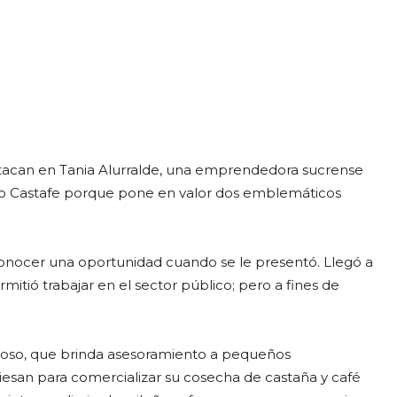
egram
Email
Copy URL
stacan en Tania Alurralde, una emprendedora sucrense
omo Castafe porque pone en valor dos emblemáticos
onocer una oportunidad cuando se le presentó. Llegó a
rmitió trabajar en el sector público; pero a fines de
sposo, que brinda asesoramiento a pequeños
viesan para comercializar su cosecha de castaña y café