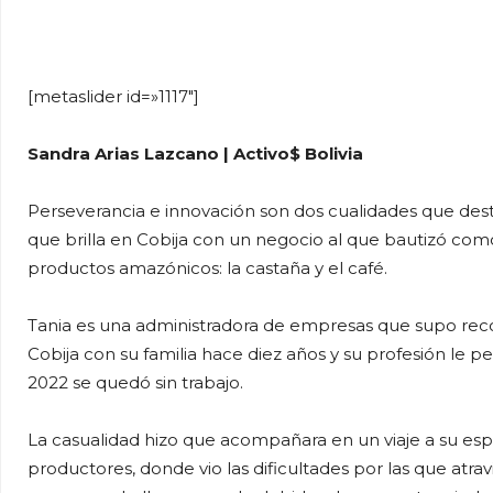
WhatsApp
Facebook
Tel
[metaslider id=»1117″]
Sandra Arias Lazcano | Activo$ Bolivia
Perseverancia e innovación son dos cualidades que de
que brilla en Cobija con un negocio al que bautizó c
productos amazónicos: la castaña y el café.
Tania es una administradora de empresas que supo rec
Cobija con su familia hace diez años y su profesión le pe
2022 se quedó sin trabajo.
La casualidad hizo que acompañara en un viaje a su e
productores, donde vio las dificultades por las que atra