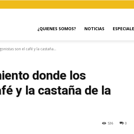
¿QUIENES SOMOS?
NOTICIAS
ESPECIAL
istas son el café y la castaña...
iento donde los
fé y la castaña de la
536
0