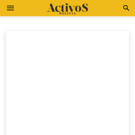
CREE EN TI
Compromiso Verde
Conyuntura
Cree en ti
Emprendedores