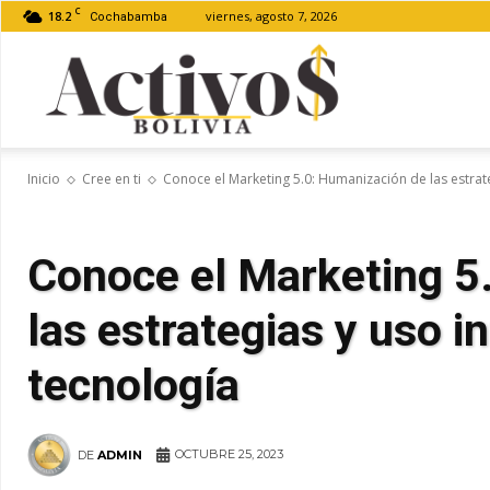
C
18.2
viernes, agosto 7, 2026
Cochabamba
Activos
Inicio
Cree en ti
Conoce el Marketing 5.0: Humanización de las estrateg
Bolivia
Conoce el Marketing 5
las estrategias y uso in
tecnología
OCTUBRE 25, 2023
DE
ADMIN