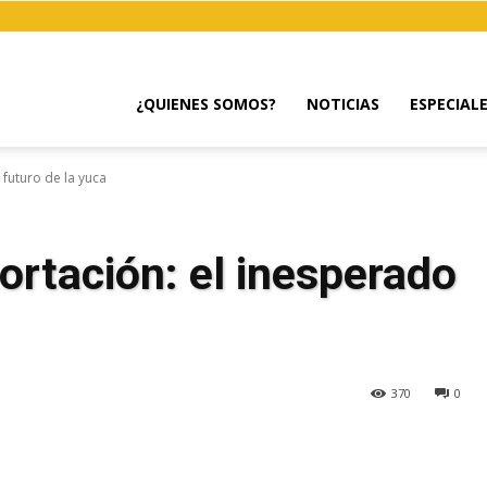
¿QUIENES SOMOS?
NOTICIAS
ESPECIAL
 futuro de la yuca
ortación: el inesperado
370
0
egram
Email
Copy URL