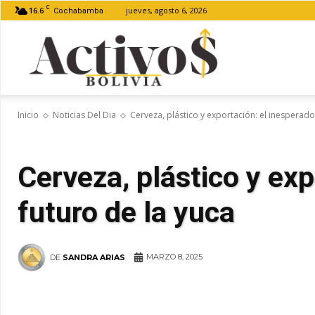
C
16.6
jueves, agosto 6, 2026
Cochabamba
Activos
Inicio
Noticias Del Dia
Cerveza, plástico y exportación: el inesperado
Bolivia
Cerveza, plástico y exp
futuro de la yuca
MARZO 8, 2025
DE
SANDRA ARIAS
WhatsApp
Facebook
Tel