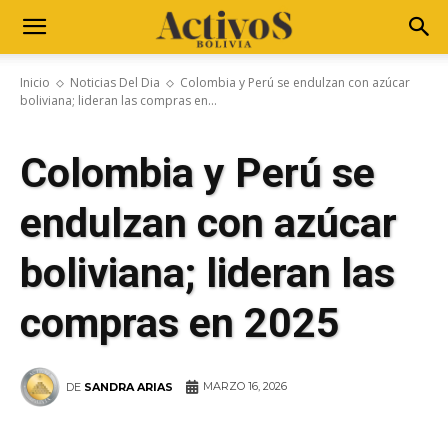
Inicio
Noticias Del Dia
Colombia y Perú se endulzan con azúcar
boliviana; lideran las compras en...
Colombia y Perú se
endulzan con azúcar
boliviana; lideran las
compras en 2025
MARZO 16, 2026
DE
SANDRA ARIAS
WhatsApp
Facebook
Telegram