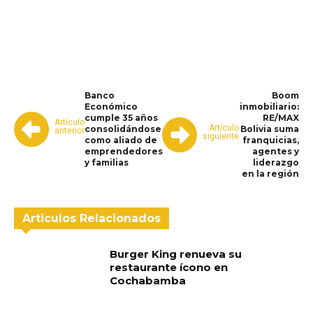
WhatsApp
Facebook
Telegram
Banco
Boom
Económico
inmobiliario:
cumple 35 años
RE/MAX
Artículo
Artículo
consolidándose
Bolivia suma
anterior
siguiente
como aliado de
franquicias,
emprendedores
agentes y
y familias
liderazgo
en la región
Articulos Relacionados
Burger King renueva su
restaurante ícono en
Cochabamba