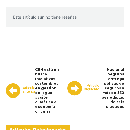
Este artículo aún no tiene reseñas.
WhatsApp
Facebook
Telegram
CBN está en
Nacional
busca
Seguros
iniciativas
entrega
sostenibles
pólizas de
Artículo
Artículo
en gestión
seguros a
siguiente
anterior
del agua,
más de 350
acción
periodistas
climática o
de seis
economía
ciudades
circular
Articulos Relacionados