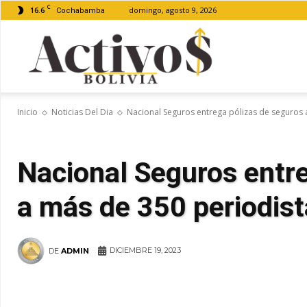
C
16.6
domingo, agosto 9, 2026
Cochabamba
Activos
Inicio
Noticias Del Dia
Nacional Seguros entrega pólizas de seguros a
Bolivia
Nacional Seguros entre
a más de 350 periodist
DICIEMBRE 19, 2023
DE
ADMIN
WhatsApp
Facebook
Tel