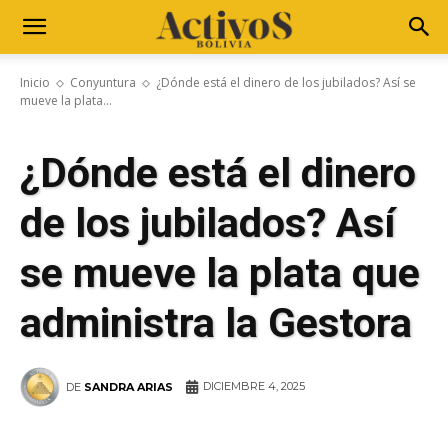
Inicio
Conyuntura
¿Dónde está el dinero de los jubilados? Así se
mueve la plata...
¿Dónde está el dinero
de los jubilados? Así
se mueve la plata que
administra la Gestora
DICIEMBRE 4, 2025
DE
SANDRA ARIAS
WhatsApp
Facebook
Telegram