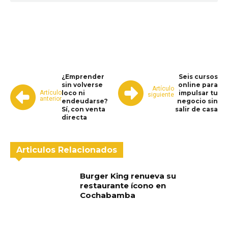
WhatsApp
Facebook
Telegram
¿Emprender
Seis cursos
sin volverse
online para
Artículo
Artículo
loco ni
impulsar tu
siguiente
anterior
endeudarse?
negocio sin
Sí, con venta
salir de casa
directa
Articulos Relacionados
Burger King renueva su
restaurante ícono en
Cochabamba