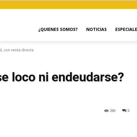
¿QUIENES SOMOS?
NOTICIAS
ESPECIAL
í, con venta directa
se loco ni endeudarse?
290
0
egram
Email
Copy URL