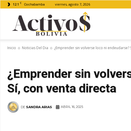
C
12.1
viernes, agosto 7, 2026
Cochabamba
Activos
Inicio
Noticias Del Dia
¿Emprender sin volverse loco ni endeudarse? S
Bolivia
¿Emprender sin volver
Sí, con venta directa
ABRIL 16, 2025
DE
SANDRA ARIAS
WhatsApp
Facebook
Tel