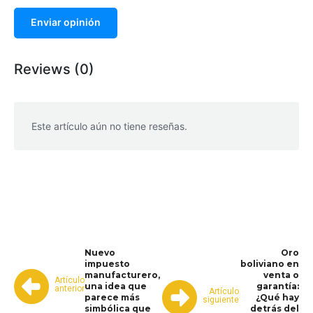
Enviar opinión
Reviews (0)
Este artículo aún no tiene reseñas.
WhatsApp
Facebook
Telegram
Nuevo
Oro
impuesto
boliviano en
manufacturero,
venta o
Artículo
una idea que
garantía:
anterior
Artículo
parece más
¿Qué hay
siguiente
simbólica que
detrás del