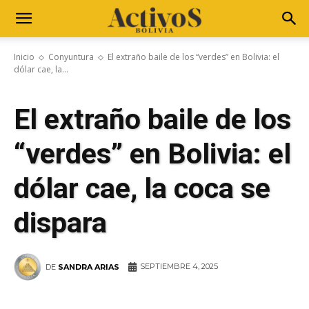
Inicio
Conyuntura
El extraño baile de los “verdes” en Bolivia: el
dólar cae, la...
El extraño baile de los
“verdes” en Bolivia: el
dólar cae, la coca se
dispara
SEPTIEMBRE 4, 2025
DE
SANDRA ARIAS
WhatsApp
Facebook
Telegram