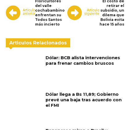
Floricultores
El costo de
del valle
retirar el
Artículo
Artículo
cochabambino
subsidio, un
anterior
siguiente
enfrentan su
dilema que
Todos Santos
Bolivia evita
más incierto
hace 15 años
Articulos Relacionados
Dólar: BCB alista intervenciones
para frenar cambios bruscos
Dólar llega a Bs 11,89; Gobierno
prevé una baja tras acuerdo con
el FMI