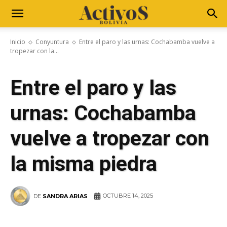
Inicio
Conyuntura
Entre el paro y las urnas: Cochabamba vuelve a
tropezar con la...
Entre el paro y las
urnas: Cochabamba
vuelve a tropezar con
la misma piedra
OCTUBRE 14, 2025
DE
SANDRA ARIAS
WhatsApp
Facebook
Telegram