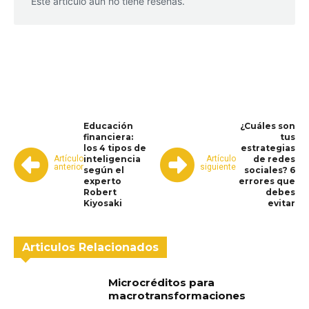
Este artículo aún no tiene reseñas.
WhatsApp
Facebook
Telegram
Educación
¿Cuáles son
financiera:
tus
los 4 tipos de
estrategias
Artículo
Artículo
inteligencia
de redes
anterior
siguiente
según el
sociales? 6
experto
errores que
Robert
debes
Kiyosaki
evitar
Articulos Relacionados
Microcréditos para
macrotransformaciones