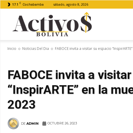
C
17.1
sábado, agosto 8, 2026
Cochabamba
Activos
Inicio
Noticias Del Dia
FABOCE invita a visitar su espacio “InspirARTE” 
Bolivia
FABOCE invita a visitar
“InspirARTE” en la mue
2023
OCTUBRE 26, 2023
DE
ADMIN