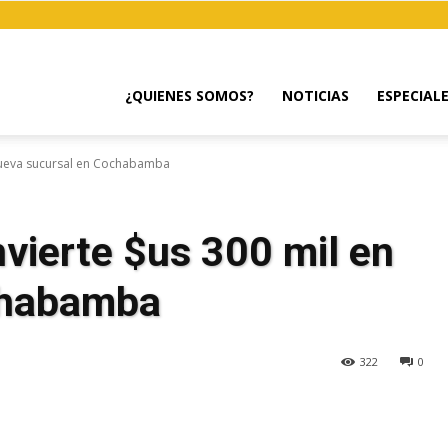
¿QUIENES SOMOS?
NOTICIAS
ESPECIAL
 nueva sucursal en Cochabamba
vierte $us 300 mil en
chabamba
322
0
egram
Email
Copy URL