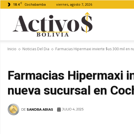
C
18.4
viernes, agosto 7, 2026
Cochabamba
Activos
Inicio
Noticias Del Dia
Farmacias Hipermaxi invierte $us 300 mil en
Bolivia
Farmacias Hipermaxi in
nueva sucursal en Co
JULIO 4, 2025
DE
SANDRA ARIAS
WhatsApp
Facebook
Tel