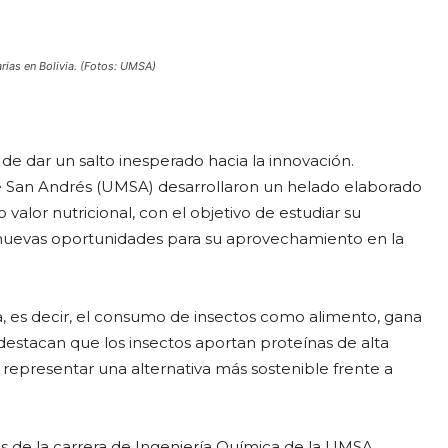
rias en Bolivia. (Fotos: UMSA)
de dar un salto inesperado hacia la innovación.
de San Andrés (UMSA) desarrollaron un helado elaborado
valor nutricional, con el objetivo de estudiar su
r nuevas oportunidades para su aprovechamiento en la
a, es decir, el consumo de insectos como alimento, gana
 destacan que los insectos aportan proteínas de alta
e representar una alternativa más sostenible frente a
es de la carrera de Ingeniería Química de la UMSA