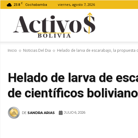
C
23.8
viernes, agosto 7, 2026
Cochabamba
Activos
Inicio
Noticias Del Dia
Helado de larva de escarabajo, la propuesta d
Bolivia
Helado de larva de esc
de científicos bolivian
JULIO 6, 2026
DE
SANDRA ARIAS
WhatsApp
Facebook
Tel