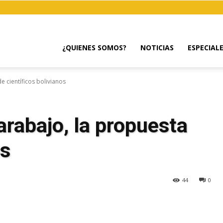
¿QUIENES SOMOS?
NOTICIAS
ESPECIAL
e científicos bolivianos
arabajo, la propuesta
os
44
0
egram
Email
Copy URL