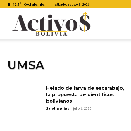
C
16.5
sábado, agosto 8, 2026
Cochabamba
Activos
Bolivia
UMSA
Helado de larva de escarabajo,
la propuesta de científicos
bolivianos
Sandra Arias
-
julio 6, 2026