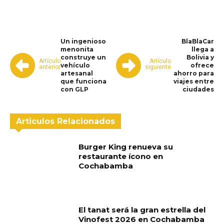
Un ingenioso
BlaBlaCar
menonita
llega a
construye un
Bolivia y
Artículo
Artículo
vehículo
ofrece
anterior
siguiente
artesanal
ahorro para
que funciona
viajes entre
con GLP
ciudades
Articulos Relacionados
Burger King renueva su
restaurante ícono en
Cochabamba
El tanat será la gran estrella del
Vinofest 2026 en Cochabamba