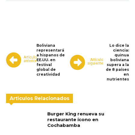
WhatsApp
Facebook
Telegram
Boliviana
Lo dice la
representará
ciencia:
a hispanos de
quinua
Artículo
Artículo
EE.UU. en
boliviana
anterior
siguiente
festival
supera a la
global de
de 8 países
creatividad
en
nutrientes
Articulos Relacionados
Burger King renueva su
restaurante ícono en
Cochabamba