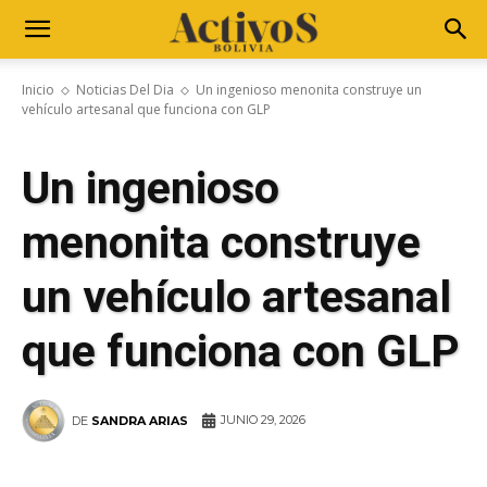
Inicio
Noticias Del Dia
Un ingenioso menonita construye un
vehículo artesanal que funciona con GLP
Un ingenioso
menonita construye
un vehículo artesanal
que funciona con GLP
JUNIO 29, 2026
DE
SANDRA ARIAS
WhatsApp
Facebook
Telegram