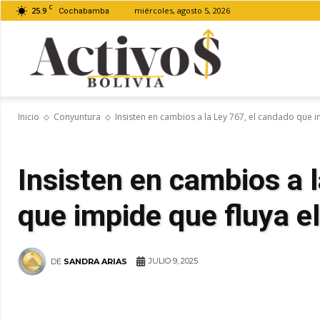
C
25.9
miércoles, agosto 5, 2026
Cochabamba
Activos
Inicio
Conyuntura
Insisten en cambios a la Ley 767, el candado que i
Bolivia
Insisten en cambios a 
que impide que fluya el
JULIO 9, 2025
DE
SANDRA ARIAS
WhatsApp
Facebook
Tel