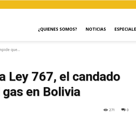
¿QUIENES SOMOS?
NOTICIAS
ESPECIAL
mpide que...
la Ley 767, el candado
 gas en Bolivia
271
0
egram
Email
Copy URL