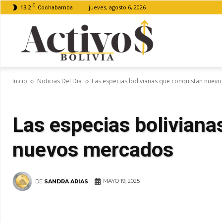
C
13.2
jueves, agosto 6, 2026
Cochabamba
Activos
Inicio
Noticias Del Dia
Las especias bolivianas que conquistan nuev
Bolivia
Las especias boliviana
nuevos mercados
MAYO 19, 2025
DE
SANDRA ARIAS
WhatsApp
Facebook
Tel