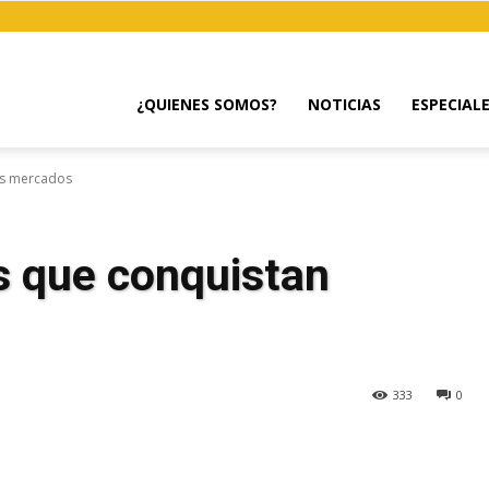
¿QUIENES SOMOS?
NOTICIAS
ESPECIAL
os mercados
s que conquistan
333
0
egram
Email
Copy URL