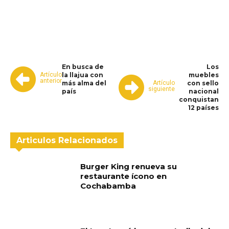
WhatsApp
Facebook
Telegram
En busca de
Los
Artículo
la llajua con
muebles
anterior
Artículo
más alma del
con sello
siguiente
país
nacional
conquistan
12 países
Articulos Relacionados
Burger King renueva su
restaurante ícono en
Cochabamba