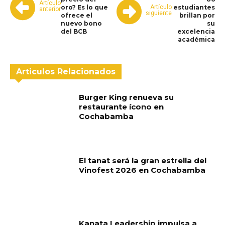
Artículo
Artículo
oro? Es lo que
estudiantes
anterior
siguiente
ofrece el
brillan por
nuevo bono
su
del BCB
excelencia
académica
Articulos Relacionados
Burger King renueva su
restaurante ícono en
Cochabamba
El tanat será la gran estrella del
Vinofest 2026 en Cochabamba
Kanata Leadership impulsa a