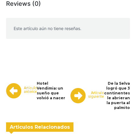
Reviews (0)
Este artículo aún no tiene reseñas.
WhatsApp
Facebook
Telegram
Hotel
De la Selva
Artículo
Vendimia: un
logró que 3
anterior
Artículo
sueño que
continentes
siguiente
volvió a nacer
le abrieran
la puerta al
palmito
Articulos Relacionados