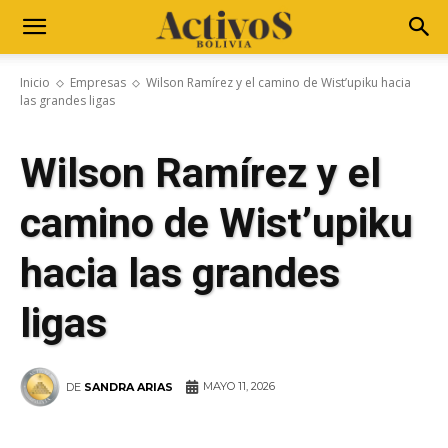
Inicio
Empresas
Wilson Ramírez y el camino de Wist’upiku hacia
las grandes ligas
Wilson Ramírez y el
camino de Wist’upiku
hacia las grandes
ligas
MAYO 11, 2026
DE
SANDRA ARIAS
WhatsApp
Facebook
Telegram