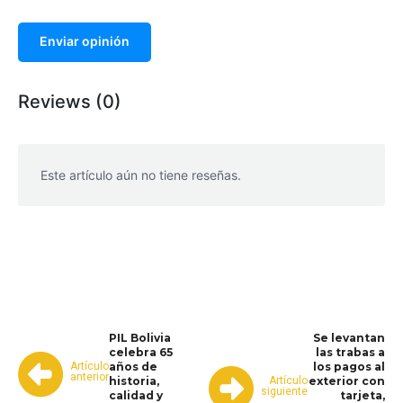
Enviar opinión
Reviews (0)
Este artículo aún no tiene reseñas.
WhatsApp
Facebook
Telegram
PIL Bolivia
Se levantan
celebra 65
las trabas a
Artículo
años de
los pagos al
anterior
Artículo
historia,
exterior con
siguiente
calidad y
tarjeta,