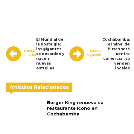
WhatsApp
Facebook
Telegram
El Mundial de
Cochabamba:
la nostalgia:
Terminal de
los gigantes
Buses será
Artículo
Artículo
se despiden y
centro
anterior
siguiente
nacen
comercial; ya
nuevas
venden
estrellas
locales
Articulos Relacionados
Burger King renueva su
restaurante ícono en
Cochabamba