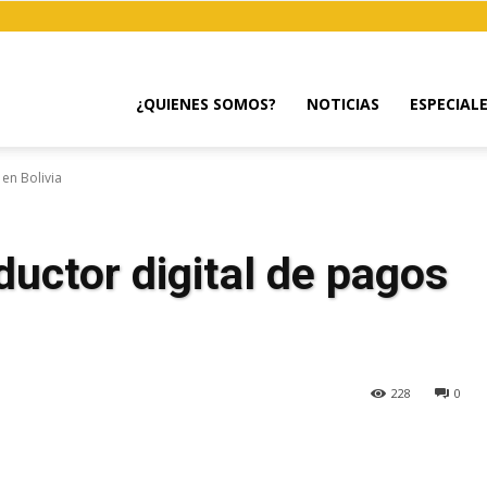
¿QUIENES SOMOS?
NOTICIAS
ESPECIAL
en Bolivia
uctor digital de pagos
228
0
egram
Email
Copy URL