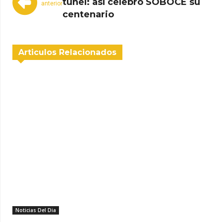
túnel: así celebró SOBOCE su
anterior
centenario
Articulos Relacionados
Noticias Del Dia