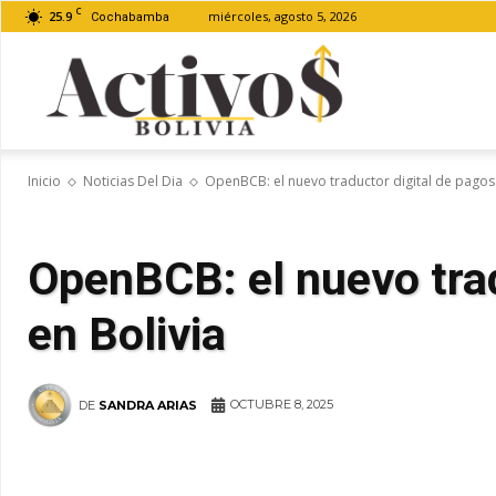
C
25.9
miércoles, agosto 5, 2026
Cochabamba
Activos
Inicio
Noticias Del Dia
OpenBCB: el nuevo traductor digital de pagos 
Bolivia
OpenBCB: el nuevo trad
en Bolivia
OCTUBRE 8, 2025
DE
SANDRA ARIAS
WhatsApp
Facebook
Tel