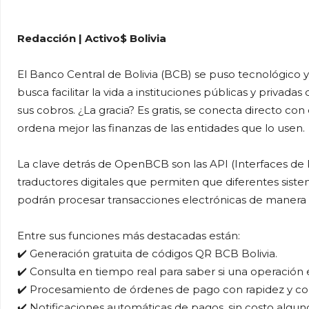
Redacción | Activo$ Bolivia
El Banco Central de Bolivia (BCB) se puso tecnológic
busca facilitar la vida a instituciones públicas y privadas
sus cobros. ¿La gracia? Es gratis, se conecta directo co
ordena mejor las finanzas de las entidades que lo usen.
La clave detrás de OpenBCB son las API (Interfaces de
traductores digitales que permiten que diferentes siste
podrán procesar transacciones electrónicas de manera 
Entre sus funciones más destacadas están:
✔️ Generación gratuita de códigos QR BCB Bolivia.
✔️ Consulta en tiempo real para saber si una operación e
✔️ Procesamiento de órdenes de pago con rapidez y con
✔️ Notificaciones automáticas de pagos, sin costo algun