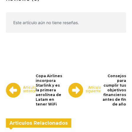
Este artículo aún no tiene reseñas.
WhatsApp
Facebook
Telegram
Copa Airlines
Consejos
incorpora
para
Starlink y es
cumplir tus
Artículo
Artículo
la primera
objetivos
anterior
siguiente
aerolínea de
financieros
Latam en
antes de fin
tener WiFi
de año
Articulos Relacionados