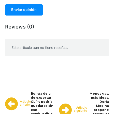
Enviar opinión
Reviews (0)
Este artículo aún no tiene reseñas.
WhatsApp
Facebook
Telegram
Bolivia deja
Menos gas,
de exportar
más ideas.
Artículo
GLP y podría
Doria
anterior
quedarse sin
Medina
Artículo
ese
propone
siguiente
combustible
reactivar