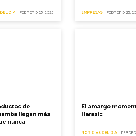
DEL DIA
FEBRERO 25, 2025
EMPRESAS
FEBRERO 25, 2
oductos de
El amargo moment
amba llegan más
Harasic
que nunca
NOTICIAS DEL DIA
FEBRERO