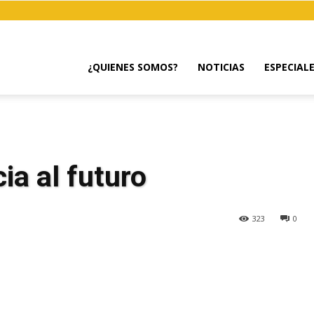
¿QUIENES SOMOS?
NOTICIAS
ESPECIAL
ia al futuro
323
0
egram
Email
Copy URL