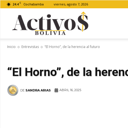
C
24.4
viernes, agosto 7, 2026
Cochabamba
Activos
Inicio
Entrevistas
“El Horno”, de la herencia al futuro
Bolivia
“El Horno”, de la herenc
ABRIL 16, 2025
DE
SANDRA ARIAS
WhatsApp
Facebook
Tel