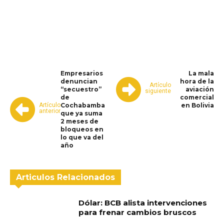
WhatsApp
Facebook
Telegram
Empresarios
La mala
denuncian
hora de la
Artículo
“secuestro”
aviación
siguiente
de
comercial
Artículo
Cochabamba
en Bolivia
anterior
que ya suma
2 meses de
bloqueos en
lo que va del
año
Articulos Relacionados
Dólar: BCB alista intervenciones
para frenar cambios bruscos