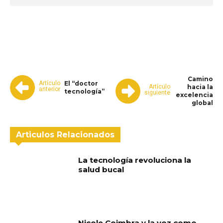
WhatsApp
Facebook
Telegram
Camino
Artículo
El “doctor
Artículo
hacia la
anterior
tecnología”
siguiente
excelencia
global
Articulos Relacionados
La tecnología revoluciona la
salud bucal
Nicole Coimbra y la voz como