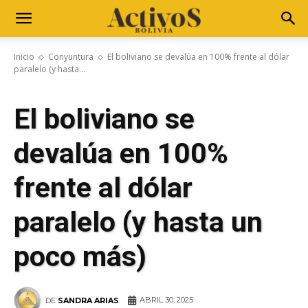
Inicio
Conyuntura
El boliviano se devalúa en 100% frente al dólar
paralelo (y hasta...
El boliviano se
devalúa en 100%
frente al dólar
paralelo (y hasta un
poco más)
ABRIL 30, 2025
DE
SANDRA ARIAS