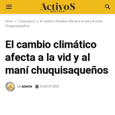
Inicio
Conyuntura
El cambio climático afecta a la vid y al maní
chuquisaqueños
El cambio climático
afecta a la vid y al
maní chuquisaqueños
JULIO 27, 2023
DE
ADMIN
WhatsApp
Facebook
Telegram