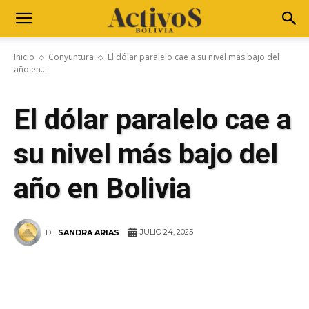
Inicio
Conyuntura
El dólar paralelo cae a su nivel más bajo del
año en...
El dólar paralelo cae a
su nivel más bajo del
año en Bolivia
JULIO 24, 2025
DE
SANDRA ARIAS
WhatsApp
Facebook
Telegram