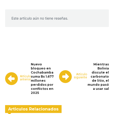
Este artículo aún no tiene reseñas.
WhatsApp
Facebook
Telegram
Nuevo
Mientras
bloqueo en
Bolivia
Cochabamba
discute el
Artículo
Artículo
suma Bs 1.677
carbonato
siguiente
anterior
millones
de litio, el
perdidos por
mundo pasó
conflictos en
a usar sal
2025
Articulos Relacionados