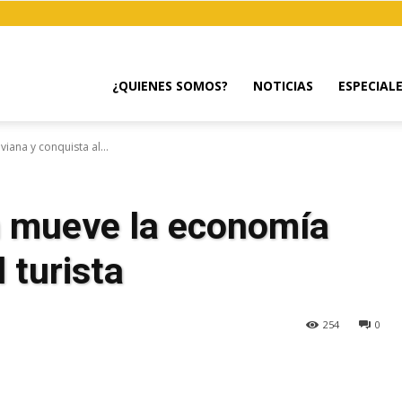
¿QUIENES SOMOS?
NOTICIAS
ESPECIAL
viana y conquista al...
án mueve la economía
 turista
254
0
egram
Email
Copy URL