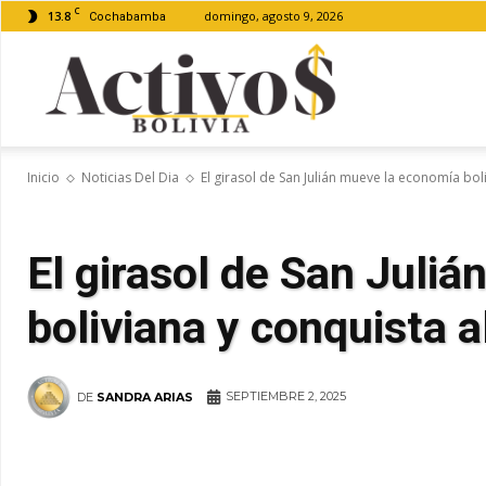
C
13.8
domingo, agosto 9, 2026
Cochabamba
Activos
Inicio
Noticias Del Dia
El girasol de San Julián mueve la economía boli
Bolivia
El girasol de San Juli
boliviana y conquista al
SEPTIEMBRE 2, 2025
DE
SANDRA ARIAS
WhatsApp
Facebook
Tel