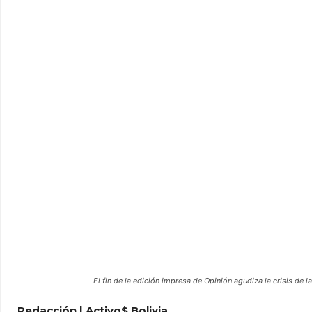
WhatsApp
Facebook
Tel
El fin de la edición impresa de
Opinión
agudiza la crisis de la
Redacción | Activo$ Bolivia