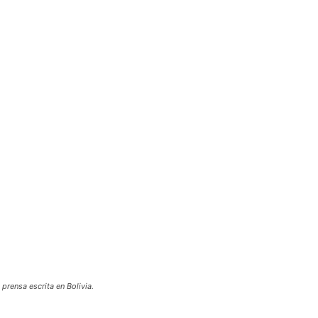
egram
Email
Copy URL
 prensa escrita en Bolivia.