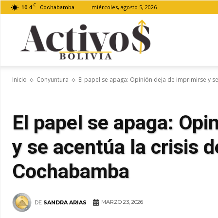
C
10.4
miércoles, agosto 5, 2026
Cochabamba
Activos
Inicio
Conyuntura
El papel se apaga: Opinión deja de imprimirse y se 
Bolivia
El papel se apaga: Opi
y se acentúa la crisis 
Cochabamba
MARZO 23, 2026
DE
SANDRA ARIAS