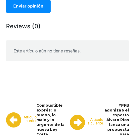
Enviar opinión
Reviews (0)
Este artículo aún no tiene reseñas.
WhatsApp
Facebook
Telegram
Combustible
YPFB
exprés: lo
agoniza y el
bueno, lo
experto
Artículo
Artículo
malo y lo
Álvaro Ríos
anterior
siguiente
urgente de la
lanza una
nueva Ley
propuesta
Corta
para