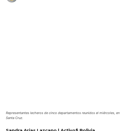
WhatsApp
Facebook
Telegram
Representantes lecheros de cinco departamentos reunidos el miércoles, en
Santa Cruz.
Sandra Arias Lazcano | Activo$ Bolivia