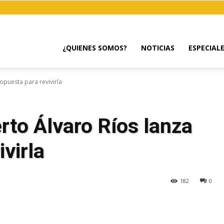
¿QUIENES SOMOS?
NOTICIAS
ESPECIAL
opuesta para revivirla
rto Álvaro Ríos lanza
virla
182
0
egram
Email
Copy URL