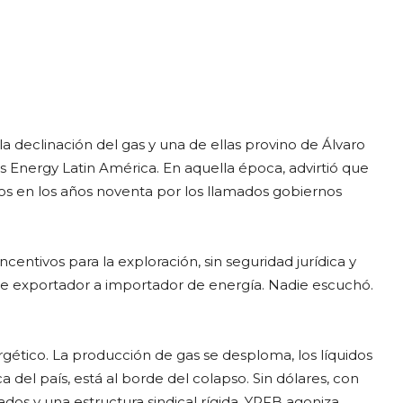
 declinación del gas y una de ellas provino de Álvaro
as Energy Latin América. En aquella época, advirtió que
os en los años noventa por los llamados gobiernos
ncentivos para la exploración, sin seguridad jurídica y
 de exportador a importador de energía. Nadie escuchó.
gético. La producción de gas se desploma, los líquidos
el país, está al borde del colapso. Sin dólares, con
os y una estructura sindical rígida, YPFB agoniza.