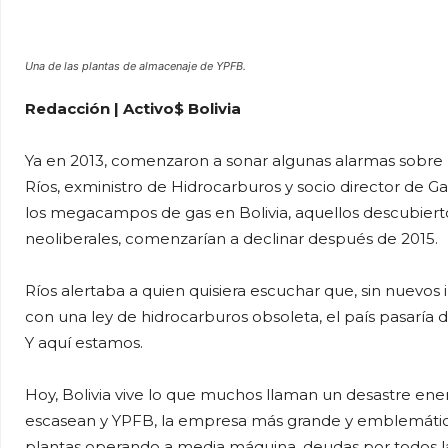
Una de las plantas de almacenaje de YPFB.
Redacción | Activo$ Bolivia
Ya en 2013, comenzaron a sonar algunas alarmas sobre la
Ríos, exministro de Hidrocarburos y socio director de G
los megacampos de gas en Bolivia, aquellos descubiert
neoliberales, comenzarían a declinar después de 2015.
Ríos alertaba a quien quisiera escuchar que, sin nuevos i
con una ley de hidrocarburos obsoleta, el país pasaría
Y aquí estamos.
Hoy, Bolivia vive lo que muchos llaman un desastre ener
escasean y YPFB, la empresa más grande y emblemática d
plantas operando a media máquina, deudas por todos lad