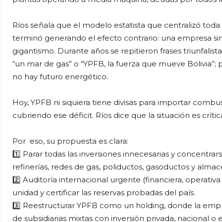
Ríos señala que el modelo estatista que centralizó toda
terminó generando el efecto contrario: una empresa sin
gigantismo. Durante años se repitieron frases triunfalis
“un mar de gas” o “YPFB, la fuerza que mueve Bolivia”; p
no hay futuro energético.
Hoy, YPFB ni siquiera tiene divisas para importar combu
cubriendo ese déficit. Ríos dice que la situación es crític
Por eso, su propuesta es clara:
1️⃣ Parar todas las inversiones innecesarias y concentra
refinerías, redes de gas, poliductos, gasoductos y alma
2️⃣ Auditoría internacional urgente (financiera, operati
unidad y certificar las reservas probadas del país.
3️⃣ Reestructurar YPFB como un holding, donde la empre
de subsidiarias mixtas con inversión privada, nacional o 