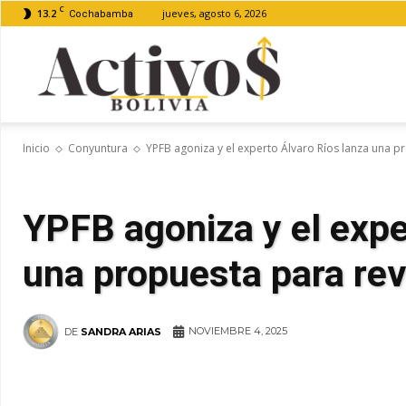
C
13.2
jueves, agosto 6, 2026
Cochabamba
Activos
Inicio
Conyuntura
YPFB agoniza y el experto Álvaro Ríos lanza una pr
Bolivia
YPFB agoniza y el expe
una propuesta para revi
NOVIEMBRE 4, 2025
DE
SANDRA ARIAS
WhatsApp
Facebook
Tel