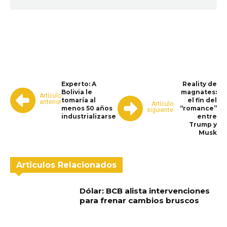
WhatsApp
Facebook
Telegram
Experto: A
Reality de
Bolivia le
magnates:
Artículo
tomaría al
el fin del
anterior
Artículo
menos 50 años
“romance”
siguiente
industrializarse
entre
Trump y
Musk
Articulos Relacionados
Dólar: BCB alista intervenciones
para frenar cambios bruscos