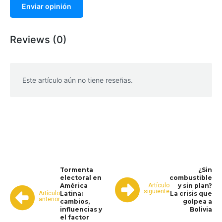
Enviar opinión
Reviews (0)
Este artículo aún no tiene reseñas.
WhatsApp
Facebook
Telegram
Tormenta
¿Sin
electoral en
combustible
Artículo
América
y sin plan?
siguiente
Artículo
Latina:
La crisis que
anterior
cambios,
golpea a
influencias y
Bolivia
el factor